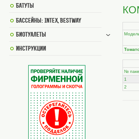
Батуты
КО
Бассейны: Intex, BestWay
Модел
Биотуалеты
Инструкции
Томат
№ паке
1
2