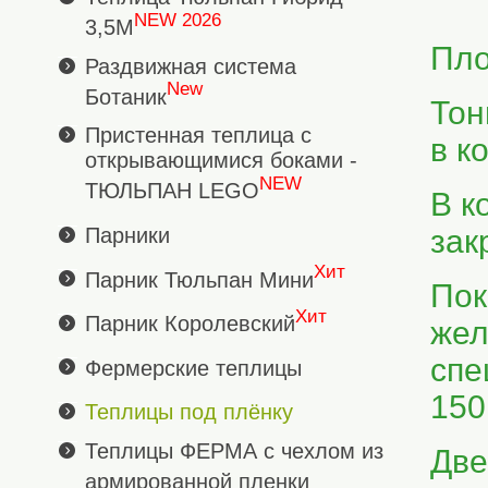
NEW 2026
3,5М
Пло
Раздвижная система
New
Ботаник
Тон
Пристенная теплица с
в к
открывающимися боками -
NEW
ТЮЛЬПАН LEGO
В к
Парники
зак
Хит
Парник Тюльпан Мини
Пок
Хит
Парник Королевский
жел
спе
Фермерские теплицы
150
Теплицы под плёнку
Теплицы ФЕРМА с чехлом из
Две
армированной пленки