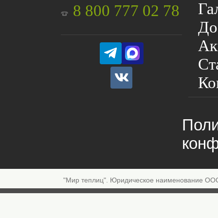
Га
8 800 777 02 78
До
Ак
Ст
Ко
Поли
конф
"Мир теплиц". Юридическое наименование ОО