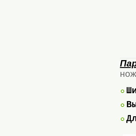
Пар
нож
Ш
В
Д