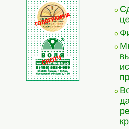
С
це
Ф
М
вы
ис
пр
Во
да
ре
кр