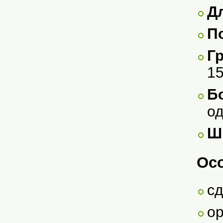
Д
П
Г
15
Б
о
Ш
Осо
сд
о