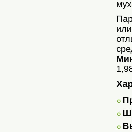
мух
Па
или
отл
сре
Ми
1,9
Хар
П
Ш
В