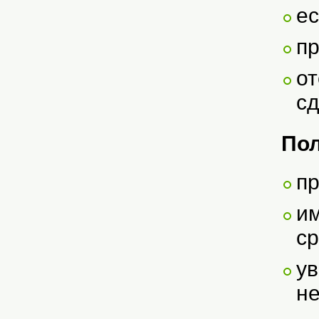
е
пр
от
сд
По
пр
им
ср
ув
не