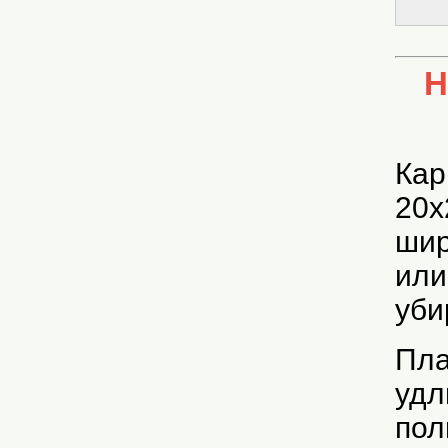
Н
Кар
20х
шир
или
уби
Пла
удл
пол