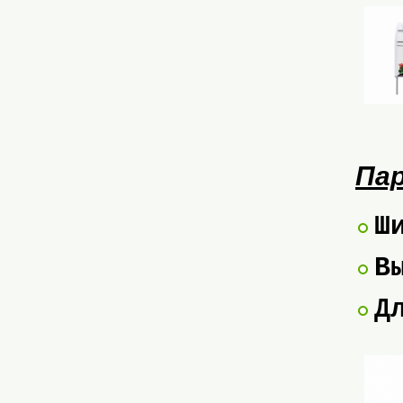
Пар
Ш
В
Д