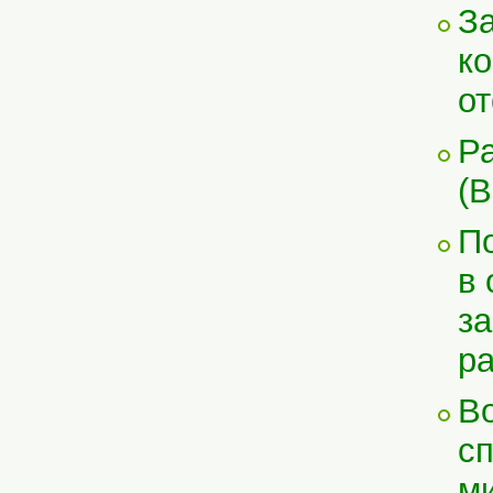
За
ко
от
Ра
(В
По
в 
за
р
В
с
ми