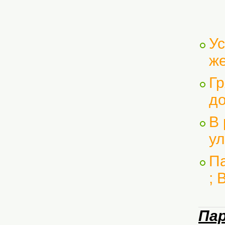
Ус
же
Гр
до
В 
у
Па
; 
Па