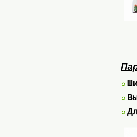
Пар
Ш
В
Д