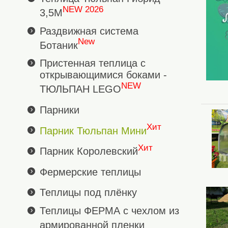
NEW 2026
3,5М
Раздвижная система
New
Ботаник
Пристенная теплица с
открывающимися боками -
NEW
ТЮЛЬПАН LEGO
Парники
Хит
Парник Тюльпан Мини
Хит
Парник Королевский
Фермерские теплицы
Теплицы под плёнку
Теплицы ФЕРМА с чехлом из
армированной пленки