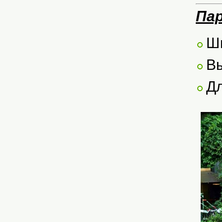
Па
Ши
Вы
Дл