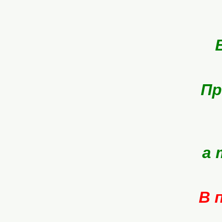
Пр
а 
В 