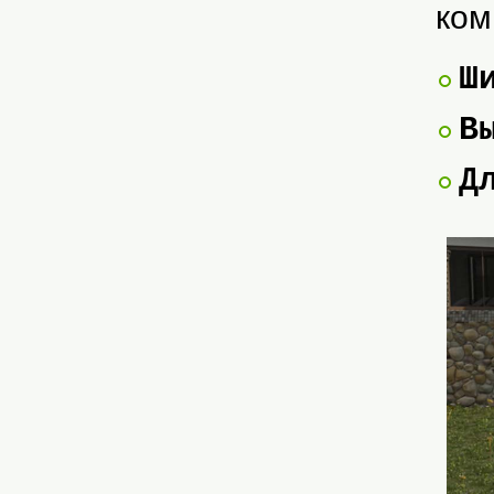
ком
Ш
В
Д