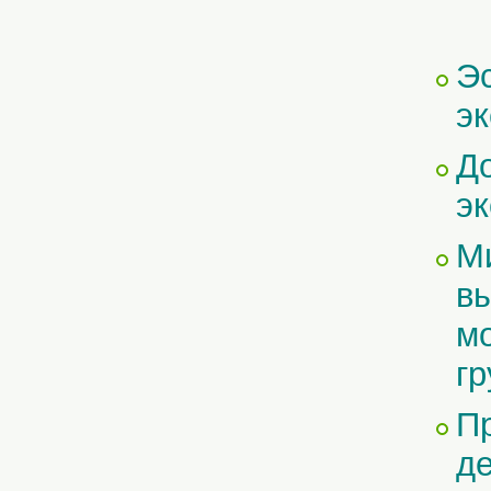
Э
э
До
эк
М
вы
мо
гр
Пр
де