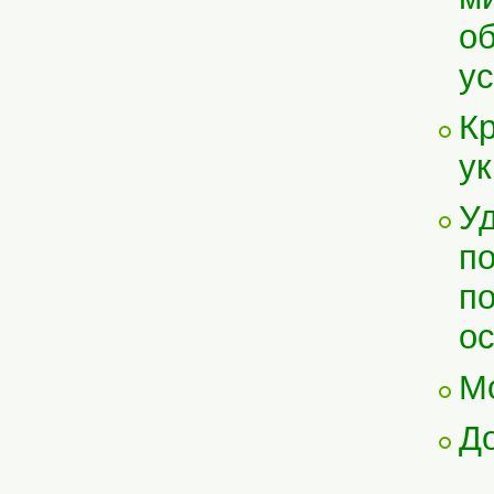
об
у
Кр
ук
Уд
по
по
ос
Мо
До