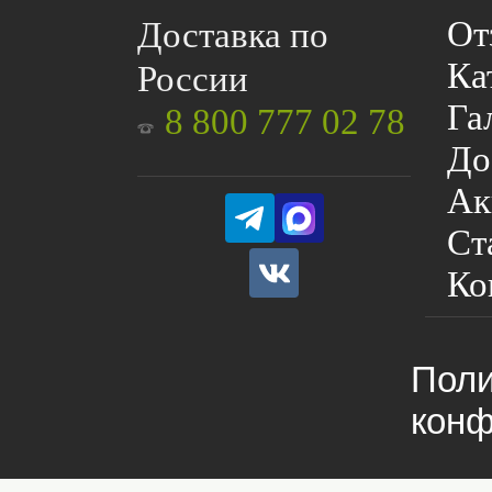
От
Доставка по
Ка
России
Га
8 800 777 02 78
До
Ак
Ст
Ко
Поли
конф