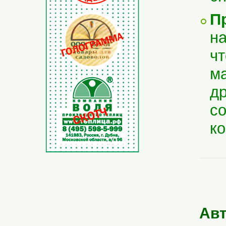
П
на
чт
ма
др
со
ко
Авт