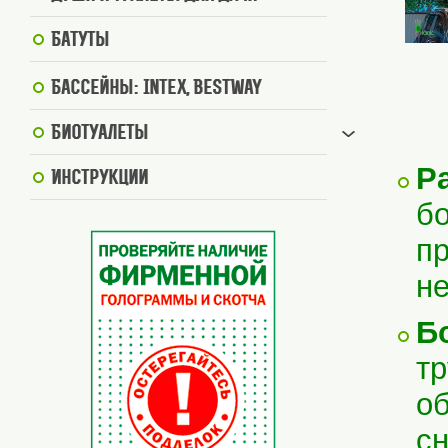
Батуты
Бассейны: Intex, BestWay
Биотуалеты
Р
Инструкции
б
пр
не
Б
тр
о
сн