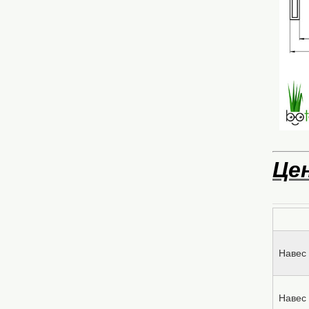
Це
Навес 
Навес 