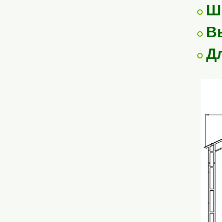
Ш
В
Д