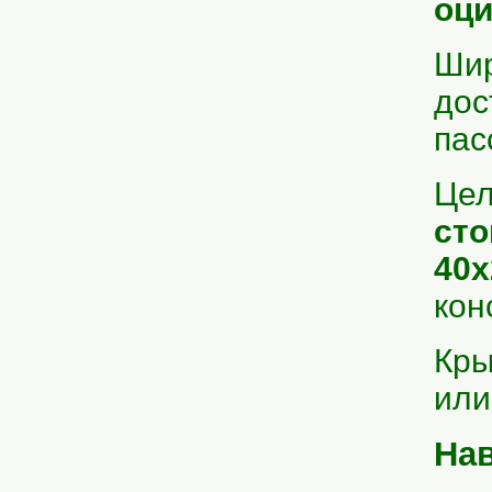
оци
Шир
дос
пас
Цел
сто
40х
кон
Кры
или
Нав