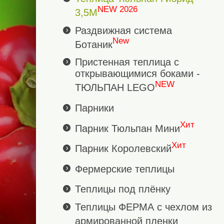
NEW 2026
3,5М
Раздвижная система
New
Ботаник
Пристенная теплица с
открывающимися боками -
NEW
ТЮЛЬПАН LEGO
Парники
Хит
Парник Тюльпан Мини
Хит
Парник Королевский
Фермерские теплицы
Теплицы под плёнку
Теплицы ФЕРМА с чехлом из
армированной пленки