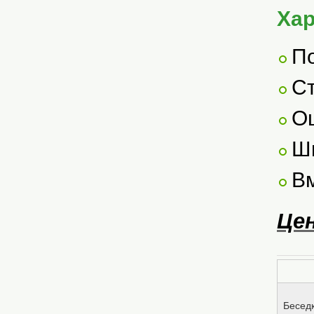
Хар
П
Ст
Оц
Ши
Вм
Цен
Беседк