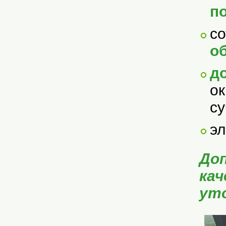
п
с
о
д
о
су
эл
До
кач
ут