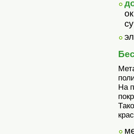
д
о
су
эл
Бе
Мет
поли
На 
покр
Тако
крас
м