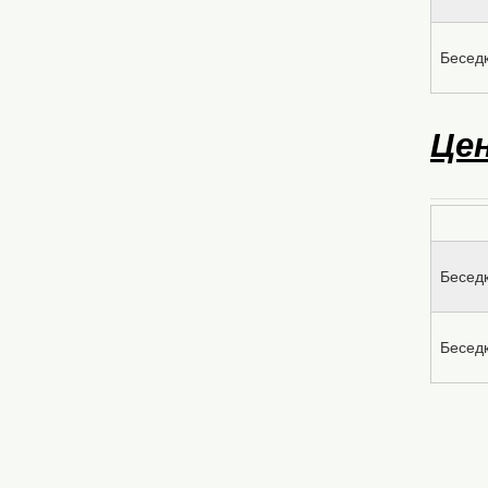
Беседк
Це
Беседк
Беседк