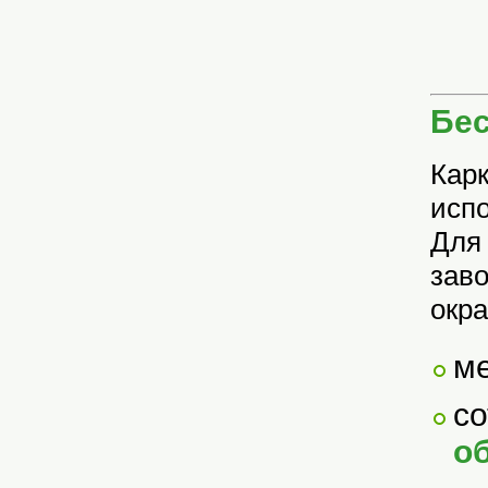
Бес
Карк
испо
Для 
заво
окр
м
с
о