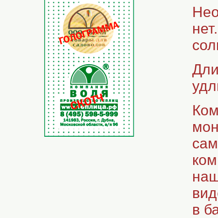
Нео
нет
сол
Дли
удл
Ком
мон
сам
ком
наш
вид
в б