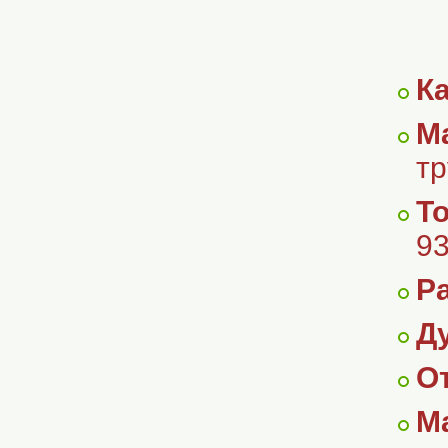
К
М
тр
Т
9
Р
Ду
О
М