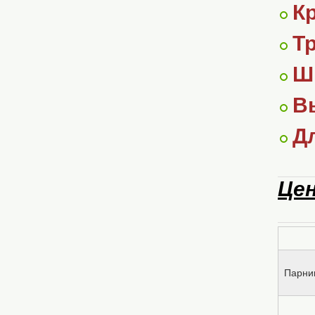
К
Т
Ш
В
Д
Цен
Парни