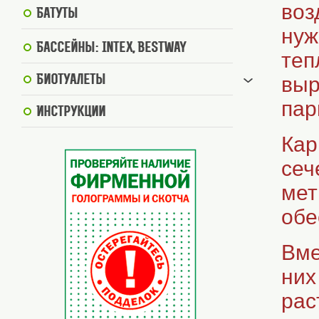
воз
Батуты
нуж
Бассейны: Intex, BestWay
теп
выр
Биотуалеты
пар
Инструкции
Кар
сеч
мет
обе
Вме
них
рас