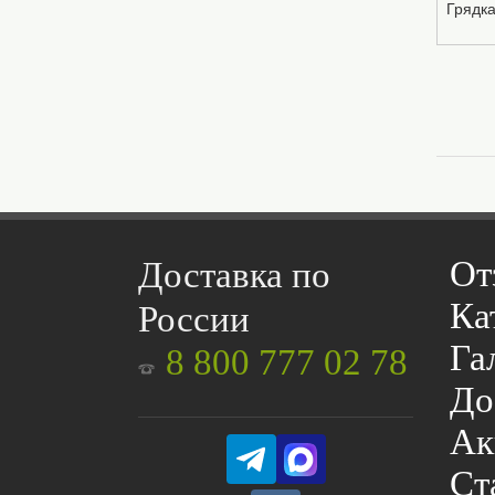
Грядка
От
Доставка по
Ка
России
Га
8 800 777 02 78
До
Ак
Ст