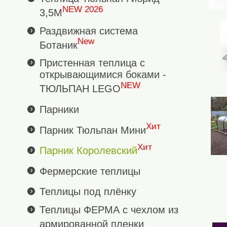
NEW 2026
3,5М
Раздвижная система
New
Ботаник
Пристенная теплица с
открывающимися боками -
NEW
ТЮЛЬПАН LEGO
Парники
Хит
Парник Тюльпан Мини
Хит
Парник Королевский
Фермерские теплицы
Теплицы под плёнку
Теплицы ФЕРМА с чехлом из
армированной пленки