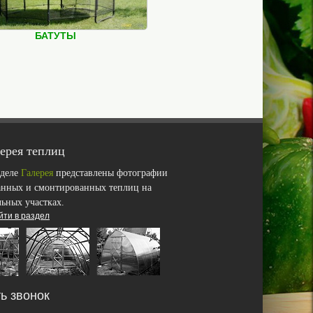
БАТУТЫ
ерея теплиц
зделе
Галерея
представлены фотографии
анных и смонтированных теплиц на
льных участках.
йти в раздел
ь звонок