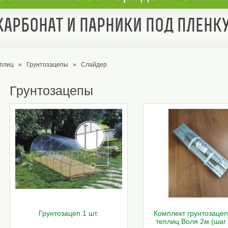
арбонат и парники под пленк
еплиц
»
Грунтозацепы
»
Слайдер
Грунтозацепы
Грунтозацеп 1 шт.
Комплект грунтозацеп
теплиц Воля 2м (шаг