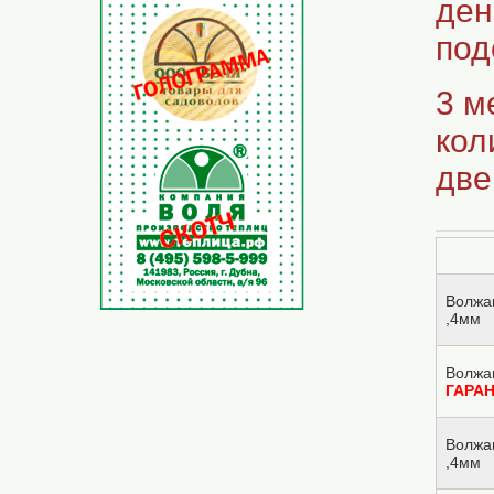
ден
под
3 м
кол
две
Волжа
,4мм
Волжа
ГАРА
Волжа
,4мм