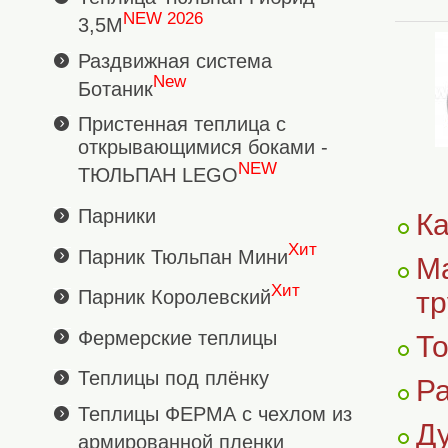
NEW 2026
3,5М
Раздвижная система
New
Ботаник
Пристенная теплица с
открывающимися боками -
NEW
ТЮЛЬПАН LEGO
Парники
Ка
Хит
Парник Тюльпан Мини
М
Хит
Парник Королевский
тр
Фермерские теплицы
То
Теплицы под плёнку
Ра
Теплицы ФЕРМА с чехлом из
Ду
армированной пленки