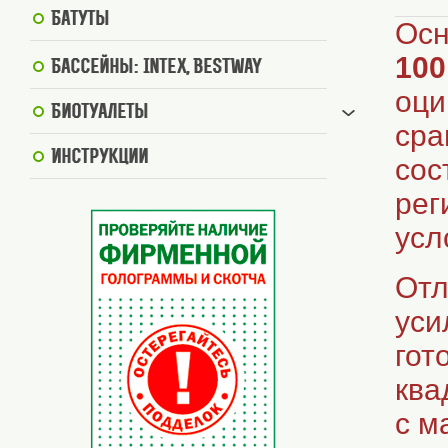
Батуты
Осн
100
Бассейны: Intex, BestWay
оци
Биотуалеты
сра
Инструкции
сос
рег
усл
Отл
уси
гот
ква
с м