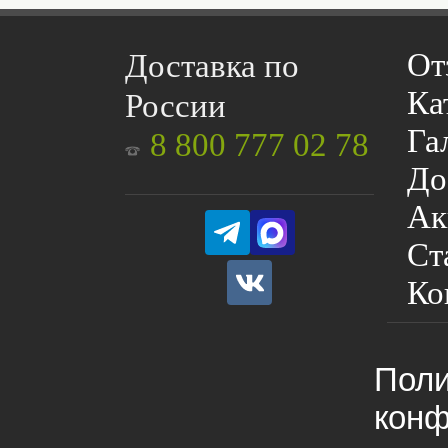
От
Доставка по
Ка
России
Га
8 800 777 02 78
До
Ак
Ст
Ко
Поли
конф