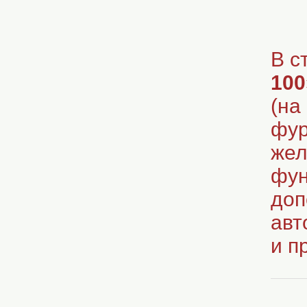
В с
100
(на
фур
жел
фун
доп
авт
и п